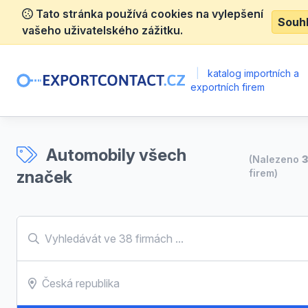
Tato stránka používá cookies na vylepšení
Souh
vašeho uživatelského zážitku.
|
katalog importních a
exportních firem
Automobily všech
(Nalezeno
značek
firem)