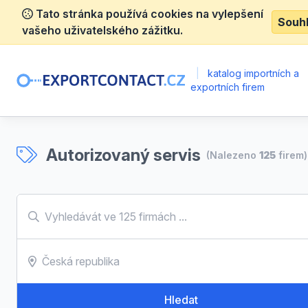
Tato stránka používá cookies na vylepšení
Souh
vašeho uživatelského zážitku.
|
katalog importních a
exportních firem
Autorizovaný servis
(Nalezeno
125
firem)
Hledat