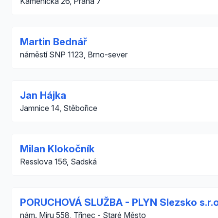
Kamenická 26, Praha 7
Martin Bednář
náměstí SNP 1123, Brno-sever
Jan Hájka
Jamnice 14, Stěbořice
Milan Klokočník
Resslova 156, Sadská
PORUCHOVÁ SLUŽBA - PLYN Slezsko s.r.o
nám. Míru 558, Třinec - Staré Město