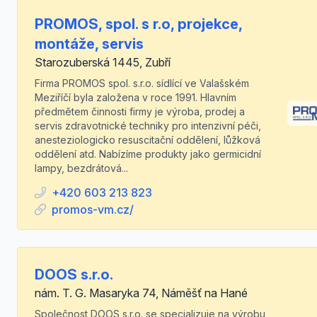
PROMOS, spol. s r.o, projekce,
montáže, servis
Starozuberská 1445, Zubří
Firma PROMOS spol. s.r.o. sídlící ve Valašském
Meziříčí byla založena v roce 1991. Hlavním
předmětem činnosti firmy je výroba, prodej a
servis zdravotnické techniky pro intenzivní péči,
anesteziologicko resuscitační oddělení, lůžková
oddělení atd. Nabízíme produkty jako germicidní
lampy, bezdrátová...
+420 603 213 823
promos-vm.cz/
DOOS s.r.o.
nám. T. G. Masaryka 74, Náměšť na Hané
Společnost DOOS s.r.o. se specializuje na výrobu