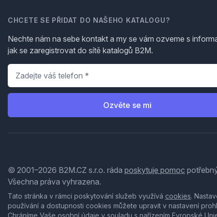
CHCETE SE PŘIDAT DO NAŠEHO KATALOGU?
Nechte nám na sebe kontakt a my se vám ozveme s inform
jak se zaregistrovat do sítě katalogů B2M.
Telefon
*
Ozvěte se mi
© 2001–2026 B2M.CZ s.r.o. ráda
poskytuje pomoc
potřebný
Všechna práva vyhrazena.
Tato stránka v rámci poskytování služeb využívá
cookies
. Nastav
používání a dostupnosti cookies můžete upravit v nastavení proh
Chráníme Vaše osobní údaje v souladu s nařízením Evropské Uni