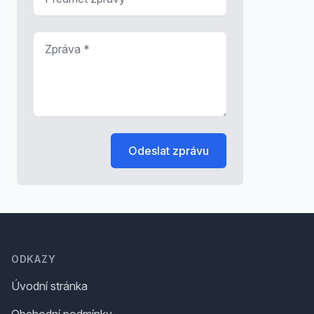
Zpráva
*
Odeslat zprávu
Footer
ODKAZY
Úvodní stránka