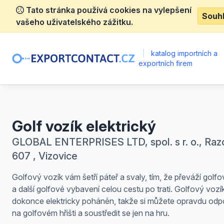
Tato stránka používá cookies na vylepšení
Souh
vašeho uživatelského zážitku.
|
katalog importních a
exportních firem
Golf vozík elektrický
GLOBAL ENTERPRISES LTD, spol. s r. o., Raz
607 , Vizovice
Golfový vozík vám šetří páteř a svaly, tím, že převáží golfo
a další golfové vybavení celou cestu po trati. Golfový vozík
dokonce elektricky poháněn, takže si můžete opravdu odp
na golfovém hřišti a soustředit se jen na hru.