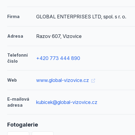
GLOBAL ENTERPRISES LTD, spol. s r. o.
Firma
Razov 607, Vizovice
Adresa
Telefonní
+420 773 444 890
číslo
www.global-vizovice.cz
Web
E-mailová
kubicek@global-vizovice.cz
adresa
Fotogalerie