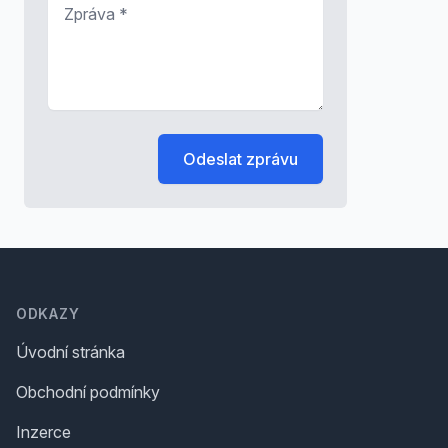
Zpráva
*
Odeslat zprávu
Footer
ODKAZY
Úvodní stránka
Obchodní podmínky
Inzerce