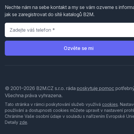
Nechte nám na sebe kontakt a my se vám ozveme s inform
jak se zaregistrovat do sítě katalogů B2M.
Telefon
*
Ozvěte se mi
© 2001–2026 B2M.CZ s.r.o. ráda
poskytuje pomoc
potřebný
Všechna práva vyhrazena.
Tato stránka v rámci poskytování služeb využívá
cookies
. Nastav
používání a dostupnosti cookies můžete upravit v nastavení proh
Chráníme Vaše osobní údaje v souladu s nařízením Evropské Uni
Detaily
zde
.