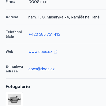
DOOS s.r.o.
Firma
nám. T. G. Masaryka 74, Náměšť na Hané
Adresa
Telefonní
+420 585 751 415
číslo
www.doos.cz
Web
E-mailová
doos@doos.cz
adresa
Fotogalerie