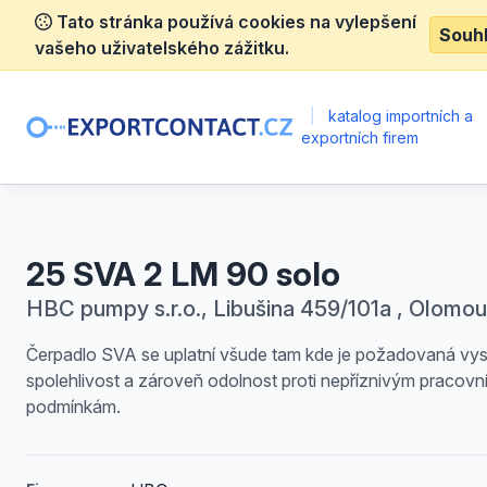
Tato stránka používá cookies na vylepšení
Souh
vašeho uživatelského zážitku.
|
katalog importních a
exportních firem
25 SVA 2 LM 90 solo
HBC pumpy s.r.o., Libušina 459/101a , Olomo
Čerpadlo SVA se uplatní všude tam kde je požadovaná vy
spolehlivost a zároveň odolnost proti nepříznivým pracovn
podmínkám.