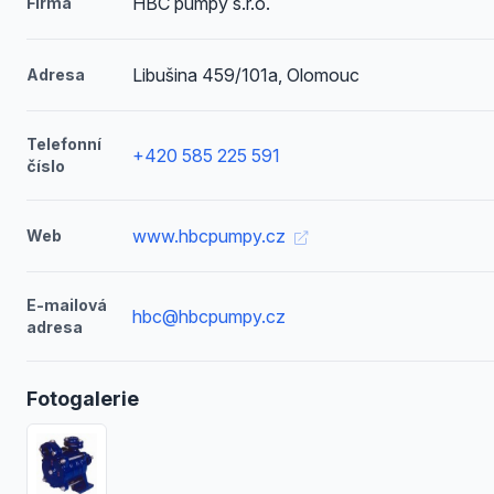
HBC pumpy s.r.o.
Firma
Libušina 459/101a, Olomouc
Adresa
Telefonní
+420 585 225 591
číslo
www.hbcpumpy.cz
Web
E-mailová
hbc@hbcpumpy.cz
adresa
Fotogalerie