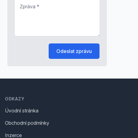
Zpráva
*
Odeslat zprávu
Footer
ODKAZY
Úvodní stránka
Obchodní podmínky
Inzerce