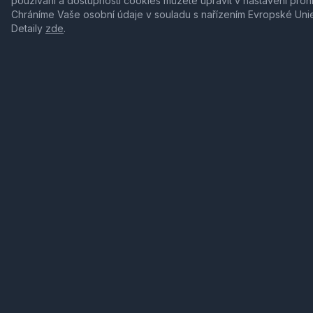
používání a dostupnosti cookies můžete upravit v nastavení proh
Chráníme Vaše osobní údaje v souladu s nařízením Evropské Uni
Detaily
zde
.