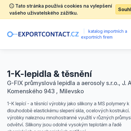
Tato stránka používá cookies na vylepšení
Souh
vašeho uživatelského zážitku.
|
katalog importních a
exportních firem
1-K-lepidla & těsnění
G-FIX průmyslová lepidla a aerosoly s.r.o., J. A
Komenského 943 , Milevsko
1-K lepící - a těsnící výrobky jako silikony a MS polymery k
dlouhodobě elastickému slepení skla, ocelových kostrukcí.
výrobky naleznou mnohostranné využítí v různých průmy
odvětví. Silikony jsou odolné vysokým teplotám a řadě