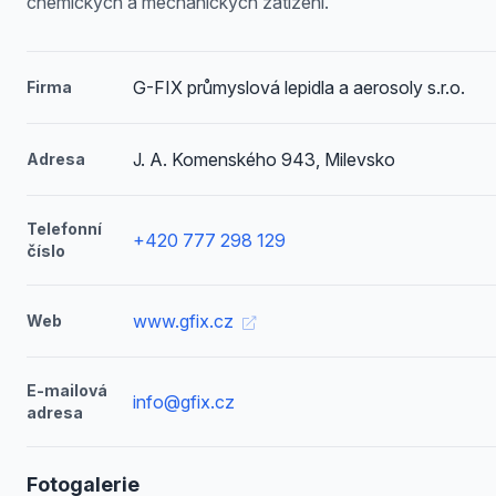
chemických a mechanických zatížení.
G-FIX průmyslová lepidla a aerosoly s.r.o.
Firma
J. A. Komenského 943, Milevsko
Adresa
Telefonní
+420 777 298 129
číslo
www.gfix.cz
Web
E-mailová
info@gfix.cz
adresa
Fotogalerie