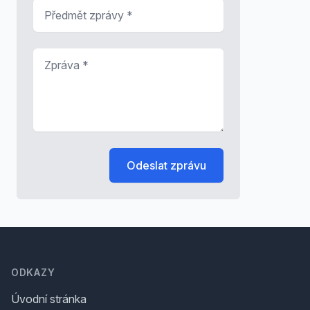
Předmět zprávy
*
Zpráva
*
Odeslat zprávu
Footer
ODKAZY
Úvodní stránka