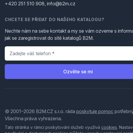
+420 251 510 908, info@b2m.cz
CHCETE SE PŘIDAT DO NAŠEHO KATALOGU?
Nechte nám na sebe kontakt a my se vám ozveme s inform
jak se zaregistrovat do sítě katalogů B2M.
Telefon
*
Ozvěte se mi
© 2001–2026 B2M.CZ s.r.o. ráda
poskytuje pomoc
potřebný
Všechna práva vyhrazena.
Tato stránka v rámci poskytování služeb využívá
cookies
. Nastav