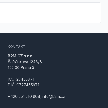
KONTAKT
B2M.CZ s.r.o.
Šafránkova 1243/3
155 00 Praha 5
IČO: 27455971
DIČ: CZ27455971
+420 251 510 908, info@b2m.cz