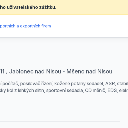
ho uživatelského zážitku.
portních a exportních firem
/11 , Jablonec nad Nisou - Mšeno nad Nisou
í počítač, posilovač řízení, kožené potahy sedadel, ASR, sta
y kol z lehkých slitin, sportovní sedadla, CD měnič, EDS, elekt