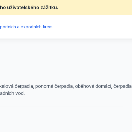
ho uživatelského zážitku.
portních a exportních firem
kalová čerpadla, ponorná čerpadla, oběhová domácí, čerpadla 
padních vod.