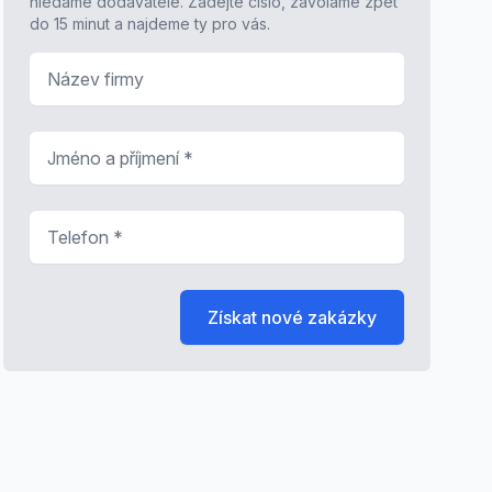
hledáme dodavatele. Zadejte číslo, zavoláme zpět
do 15 minut a najdeme ty pro vás.
Název firmy
Jméno a příjmení
*
Telefon
*
Získat nové zakázky