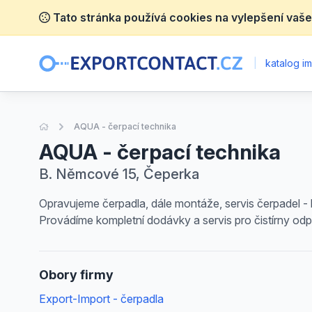
Tato stránka používá cookies na vylepšení vaše
|
katalog im
Úvodní stránka
AQUA - čerpací technika
AQUA - čerpací technika
B. Němcové 15, Čeperka
Opravujeme čerpadla, dále montáže, servis čerpadel - 
Provádíme kompletní dodávky a servis pro čistírny od
Obory firmy
Export-Import - čerpadla