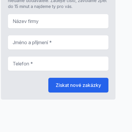
hledáme dodavatele. Zadejte číslo, zavoláme zpět
do 15 minut a najdeme ty pro vás.
Název firmy
Jméno a příjmení
*
Telefon
*
Získat nové zakázky