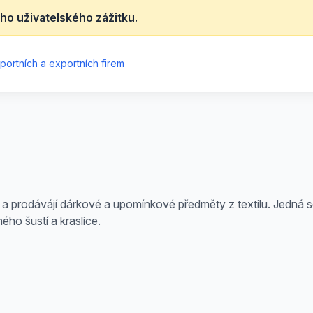
ho uživatelského zážitku.
portních a exportních firem
a prodávájí dárkové a upomínkové předměty z textilu. Jedná s
ého šustí a kraslice.