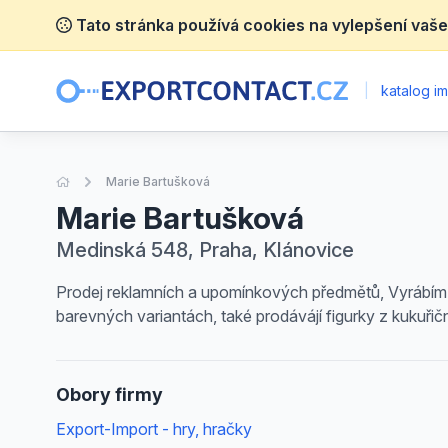
Tato stránka používá cookies na vylepšení vaše
|
katalog im
Úvodní stránka
Marie Bartušková
Marie Bartušková
Medinská 548, Praha, Klánovice
Prodej reklamních a upomínkových předmětů, Vyrábím 
barevných variantách, také prodávájí figurky z kukuřičn
Obory firmy
Export-Import - hry, hračky