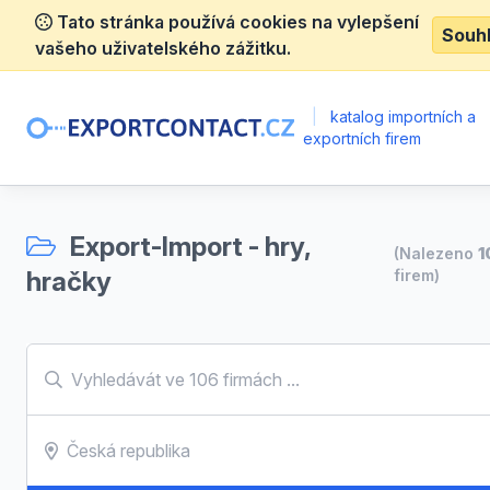
Tato stránka používá cookies na vylepšení
Souh
vašeho uživatelského zážitku.
|
katalog importních a
exportních firem
Export-Import - hry,
(Nalezeno
1
hračky
firem)