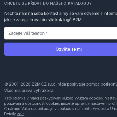
CHCETE SE PŘIDAT DO NAŠEHO KATALOGU?
Nechte nám na sebe kontakt a my se vám ozveme s inform
jak se zaregistrovat do sítě katalogů B2M.
Telefon
*
Ozvěte se mi
© 2001–2026 B2M.CZ s.r.o. ráda
poskytuje pomoc
potřebný
Všechna práva vyhrazena.
Tato stránka v rámci poskytování služeb využívá
cookies
. Nastav
používání a dostupnosti cookies můžete upravit v nastavení proh
Chráníme Vaše osobní údaje v souladu s nařízením Evropské Uni
Detaily
zde
.