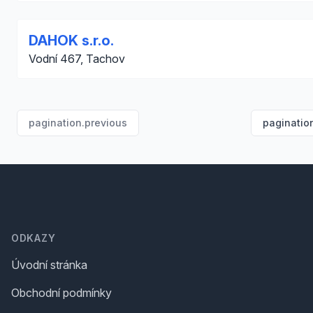
DAHOK s.r.o.
Vodní 467, Tachov
pagination.previous
paginatio
Footer
ODKAZY
Úvodní stránka
Obchodní podmínky