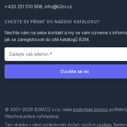
+420 251 510 908, info@b2m.cz
CHCETE SE PŘIDAT DO NAŠEHO KATALOGU?
Nechte nám na sebe kontakt a my se vám ozveme s inform
jak se zaregistrovat do sítě katalogů B2M.
Telefon
*
Ozvěte se mi
© 2001–2026 B2M.CZ s.r.o. ráda
poskytuje pomoc
potřebný
Všechna práva vyhrazena.
Tato stránka v rámci poskytování služeb využívá
cookies
. Nastav