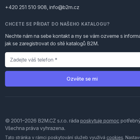
+420 251 510 908, info@b2m.cz
CHCETE SE PŘIDAT DO NAŠEHO KATALOGU?
Nechte nám na sebe kontakt a my se vám ozveme s inform
jak se zaregistrovat do sítě katalogů B2M.
Telefon
*
Ozvěte se mi
© 2001–2026 B2M.CZ s.r.o. ráda
poskytuje pomoc
potřebný
Všechna práva vyhrazena.
Tato stránka v rámci poskytování služeb využívá
cookies
. Nastav