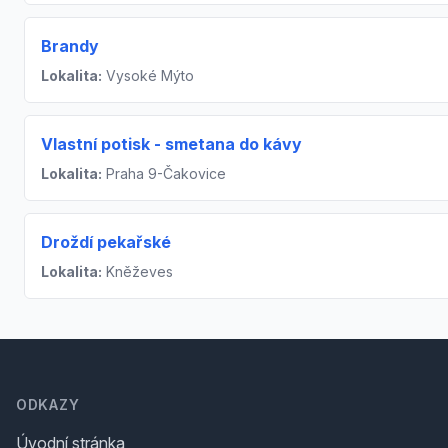
Brandy
Lokalita:
Vysoké Mýto
Vlastní potisk - smetana do kávy
Lokalita:
Praha 9-Čakovice
Droždí pekařské
Lokalita:
Kněževes
Footer
ODKAZY
Úvodní stránka