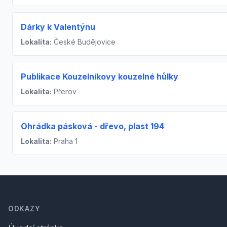
Dárky k Valentýnu
Lokalita:
České Budějovice
Publikace Kouzelníkovy kouzelné hůlky
Lokalita:
Přerov
Ohrádka pásková - dřevo, plast 194
Lokalita:
Praha 1
Footer
ODKAZY