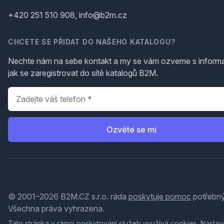
+420 251 510 908, info@b2m.cz
CHCETE SE PŘIDAT DO NAŠEHO KATALOGU?
Nechte nám na sebe kontakt a my se vám ozveme s inform
jak se zaregistrovat do sítě katalogů B2M.
Telefon
*
Ozvěte se mi
© 2001–2026 B2M.CZ s.r.o. ráda
poskytuje pomoc
potřebný
Všechna práva vyhrazena.
Tato stránka v rámci poskytování služeb využívá
cookies
. Nastav