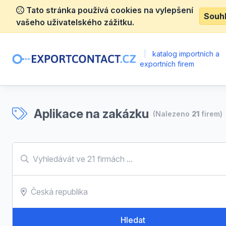
Tato stránka používá cookies na vylepšení
Souh
vašeho uživatelského zážitku.
|
katalog importních a
exportních firem
Aplikace na zakázku
(Nalezeno
21
firem)
Hledat