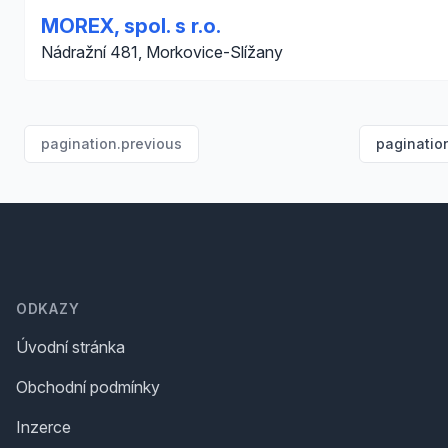
MOREX, spol. s r.o.
Nádražní 481, Morkovice-Slížany
pagination.previous
paginatio
Footer
ODKAZY
Úvodní stránka
Obchodní podmínky
Inzerce