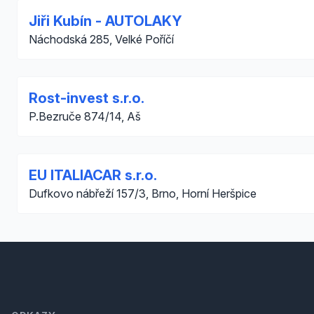
Jiři Kubín - AUTOLAKY
Náchodská 285, Velké Poříčí
Rost-invest s.r.o.
P.Bezruče 874/14, Aš
EU ITALIACAR s.r.o.
Dufkovo nábřeží 157/3, Brno, Horní Heršpice
Footer