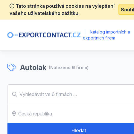
Tato stránka používá cookies na vylepšení
Souh
vašeho uživatelského zážitku.
|
katalog importních a
exportních firem
Autolak
(Nalezeno
6
firem)
Hledat