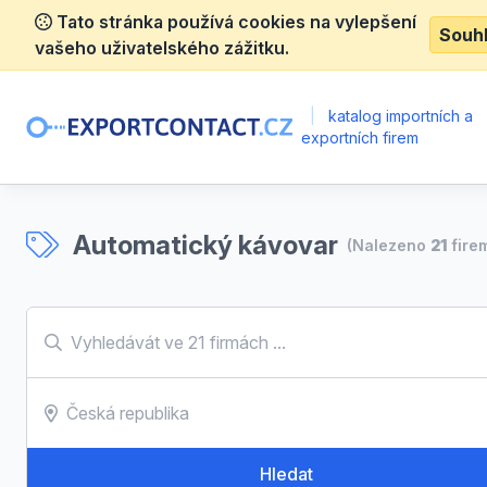
Tato stránka používá cookies na vylepšení
Souh
vašeho uživatelského zážitku.
|
katalog importních a
exportních firem
Automatický kávovar
(Nalezeno
21
fire
Hledat