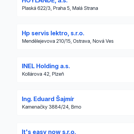
HOYLANDE, a.s.
Plaská 622/3, Praha 5, Malá Strana
Hp servis lektro, s.r.o.
Mendělejevova 210/15, Ostrava, Nová Ves
INEL Holding a.s.
Kollárova 42, Plzeň
Ing. Eduard Šajmír
Kamenačky 3884/24, Brno
It's easy now s.r.o.