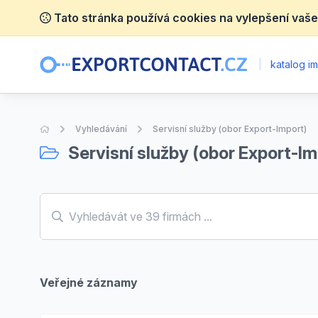
Tato stránka používá cookies na vylepšení vaše
|
katalog im
Úvodní stránka
Vyhledávání
Servisní služby (obor Export-Import)
Servisní služby (obor Export-Im
Veřejné záznamy