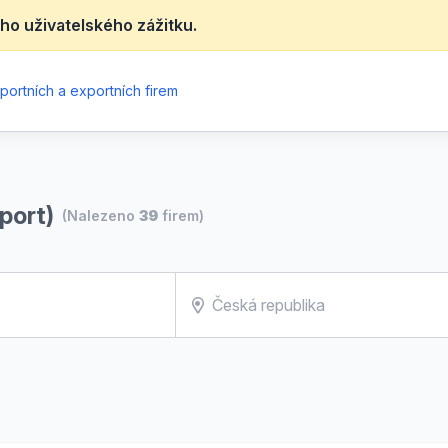
ho uživatelského zážitku.
portních a exportních firem
port)
(Nalezeno
39
firem)