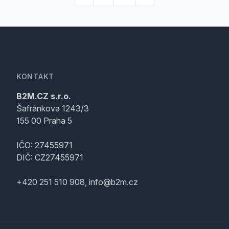
KONTAKT
B2M.CZ s.r.o.
Šafránkova 1243/3
155 00 Praha 5
IČO: 27455971
DIČ: CZ27455971
+420 251 510 908, info@b2m.cz