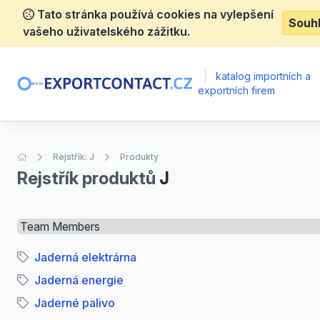
Tato stránka používá cookies na vylepšení
Souh
vašeho uživatelského zážitku.
|
katalog importních a
exportních firem
Úvodní stránka
Rejstřík: J
Produkty
Rejstřík produktů
J
Select a tab
Jaderná elektrárna
Jaderná energie
Jaderné palivo