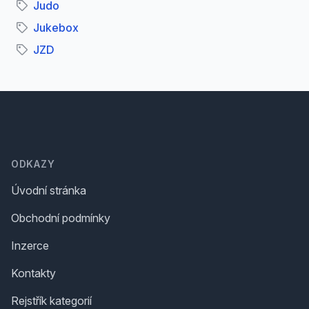
Judo
Jukebox
JZD
Footer
ODKAZY
Úvodní stránka
Obchodní podmínky
Inzerce
Kontakty
Rejstřík kategorií