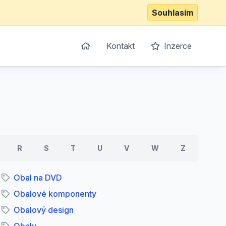
Souhlasím
Kontakt
Inzerce
R
S
T
U
V
W
Z
Obal na DVD
Obalové komponenty
Obalový design