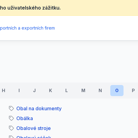
ho uživatelského zážitku.
portních a exportních firem
H
I
J
K
L
M
N
O
P
Obal na dokumenty
Obálka
Obalové stroje