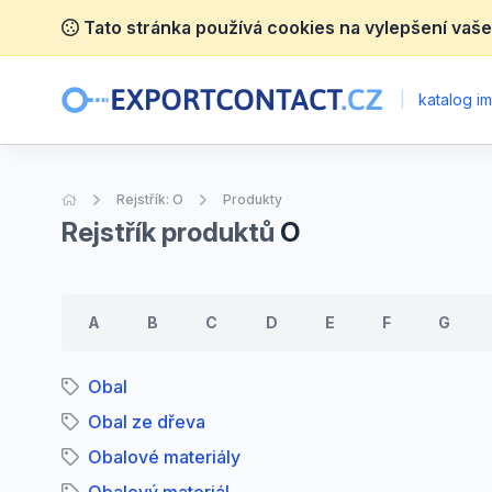
Tato stránka používá cookies na vylepšení vaše
|
katalog im
Úvodní stránka
Rejstřík: O
Produkty
Rejstřík produktů
O
A
B
C
D
E
F
G
Obal
Obal ze dřeva
Obalové materiály