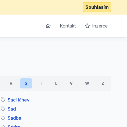
Souhlasím
Kontakt
Inzerce
R
S
T
U
V
W
Z
Sací láhev
Sad
Sadba