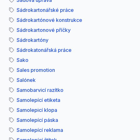
Sadová úprava
Sádrokartonářské práce
Sádrokartónové konstrukce
Sádrokartonové příčky
Sádrokartóny
Sádrokatonářská práce
Sako
Sales promotion
Salónek
Samobarvicí razítko
Samolepící etiketa
Samolepicí klopa
Samolepící páska
Samolepící reklama