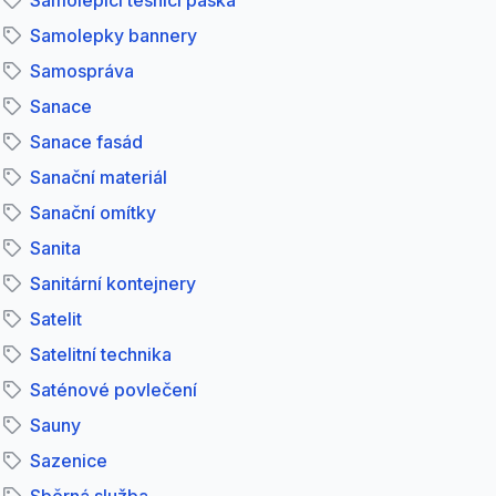
Samolepící těsnící páska
Samolepky bannery
Samospráva
Sanace
Sanace fasád
Sanační materiál
Sanační omítky
Sanita
Sanitární kontejnery
Satelit
Satelitní technika
Saténové povlečení
Sauny
Sazenice