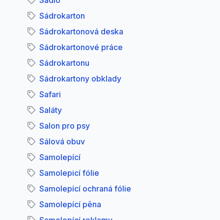
Sádlo
Sádrokarton
Sádrokartonová deska
Sádrokartonové práce
Sádrokartonu
Sádrokartony obklady
Safari
Saláty
Salon pro psy
Sálová obuv
Samolepící
Samolepicí fólie
Samolepící ochraná fólie
Samolepící pěna