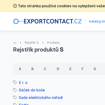
Tato stránka používá cookies na vylepšení vaše
|
katalog im
Úvodní stránka
Rejstřík: S
Produkty
Rejstřík produktů
S
A
B
C
D
E
F
G
S r. o.
Sáček do koše
Sada elektrického nářadí