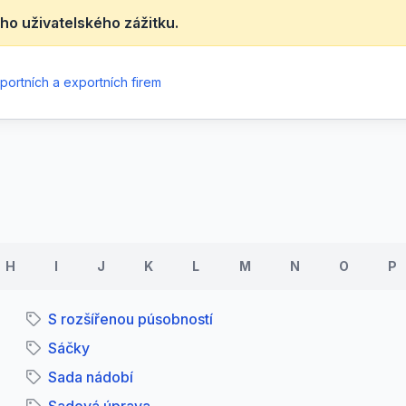
ho uživatelského zážitku.
portních a exportních firem
H
I
J
K
L
M
N
O
P
S rozšířenou púsobností
Sáčky
Sada nádobí