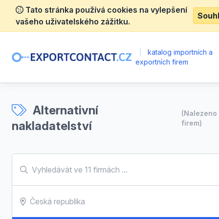
Tato stránka používá cookies na vylepšení
Souh
vašeho uživatelského zážitku.
|
katalog importních a
exportních firem
Alternativní
(Nalezeno
nakladatelství
firem)