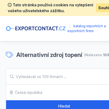
Tato stránka používá cookies na vylepšení
Souh
vašeho uživatelského zážitku.
|
katalog importních a
exportních firem
Alternativní zdroj topení
(Nalezeno
10
Hledat