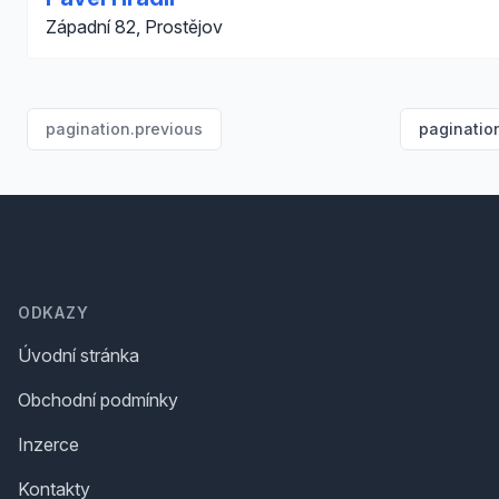
Západní 82, Prostějov
pagination.previous
paginatio
Footer
ODKAZY
Úvodní stránka
Obchodní podmínky
Inzerce
Kontakty