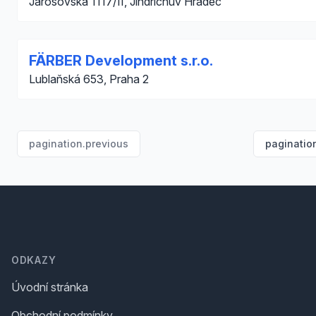
Jarošovská 1117/II, Jindřichův Hradec
FÄRBER Development s.r.o.
Lublaňská 653, Praha 2
pagination.previous
paginatio
Footer
ODKAZY
Úvodní stránka
Obchodní podmínky