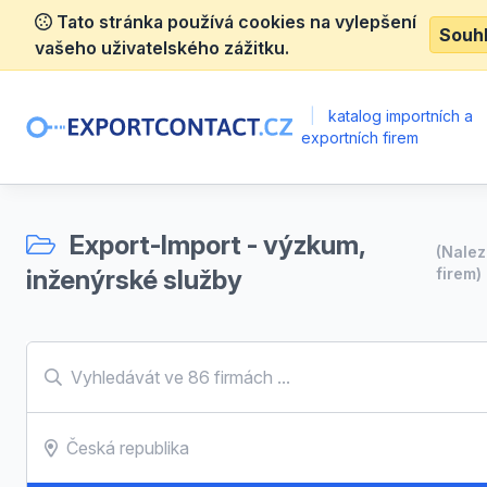
Tato stránka používá cookies na vylepšení
Souh
vašeho uživatelského zážitku.
|
katalog importních a
exportních firem
Export-Import - výzkum,
(Nale
inženýrské služby
firem)