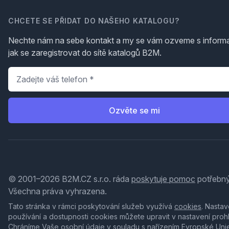
CHCETE SE PŘIDAT DO NAŠEHO KATALOGU?
Nechte nám na sebe kontakt a my se vám ozveme s inform
jak se zaregistrovat do sítě katalogů B2M.
Telefon
*
Ozvěte se mi
© 2001–2026 B2M.CZ s.r.o. ráda
poskytuje pomoc
potřebný
Všechna práva vyhrazena.
Tato stránka v rámci poskytování služeb využívá
cookies
. Nastav
používání a dostupnosti cookies můžete upravit v nastavení proh
Chráníme Vaše osobní údaje v souladu s nařízením Evropské Uni